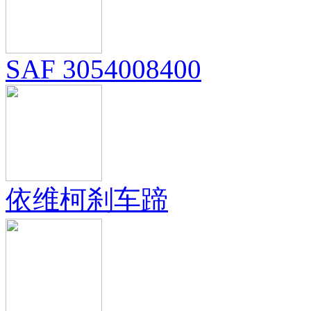
SAF 3054008400
依维柯刹车蹄