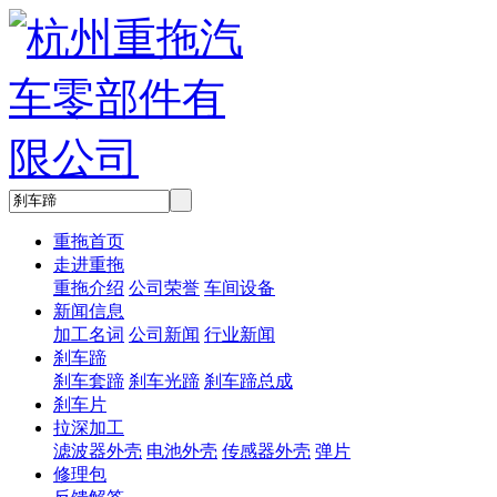
重拖首页
走进重拖
重拖介绍
公司荣誉
车间设备
新闻信息
加工名词
公司新闻
行业新闻
刹车蹄
刹车套蹄
刹车光蹄
刹车蹄总成
刹车片
拉深加工
滤波器外壳
电池外壳
传感器外壳
弹片
修理包