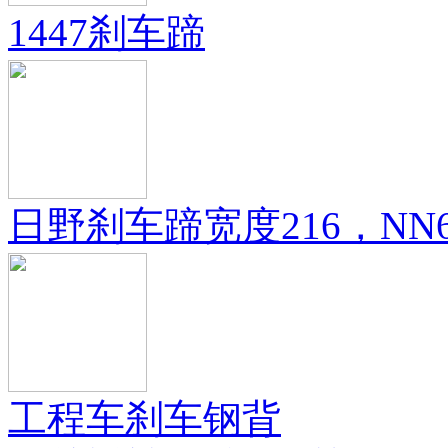
1447刹车蹄
日野刹车蹄宽度216，NN
工程车刹车钢背