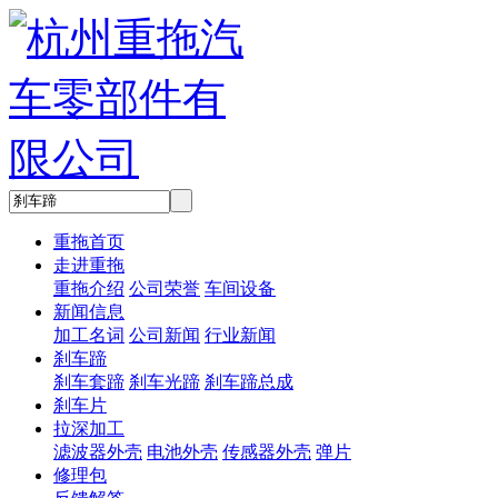
重拖首页
走进重拖
重拖介绍
公司荣誉
车间设备
新闻信息
加工名词
公司新闻
行业新闻
刹车蹄
刹车套蹄
刹车光蹄
刹车蹄总成
刹车片
拉深加工
滤波器外壳
电池外壳
传感器外壳
弹片
修理包