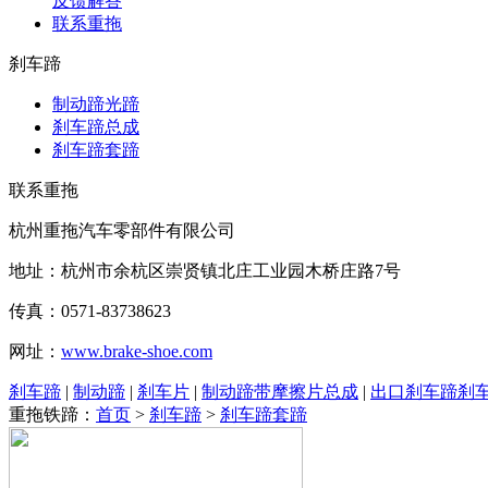
反馈解答
联系重拖
刹车蹄
制动蹄光蹄
刹车蹄总成
刹车蹄套蹄
联系重拖
杭州重拖汽车零部件有限公司
地址：杭州市余杭区崇贤镇北庄工业园木桥庄路7号
传真：0571-83738623
网址：
www.brake-shoe.com
刹车蹄
|
制动蹄
|
刹车片
|
制动蹄带摩擦片总成
|
出口刹车蹄刹
重拖铁蹄：
首页
>
刹车蹄
>
刹车蹄套蹄