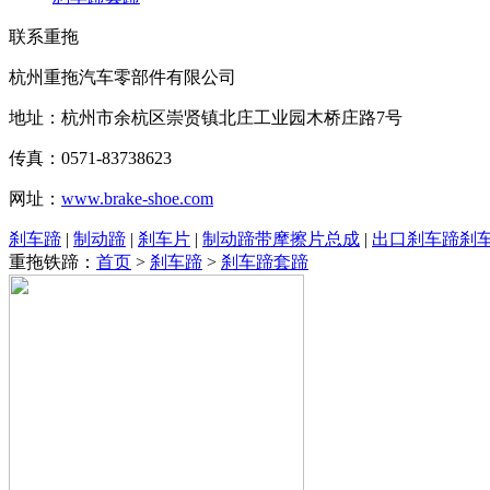
联系重拖
杭州重拖汽车零部件有限公司
地址：杭州市余杭区崇贤镇北庄工业园木桥庄路7号
传真：0571-83738623
网址：
www.brake-shoe.com
刹车蹄
|
制动蹄
|
刹车片
|
制动蹄带摩擦片总成
|
出口刹车蹄刹
重拖铁蹄：
首页
>
刹车蹄
>
刹车蹄套蹄