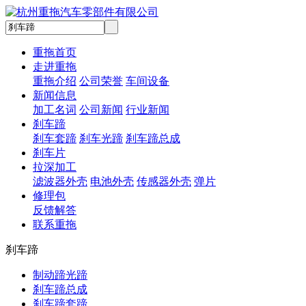
重拖首页
走进重拖
重拖介绍
公司荣誉
车间设备
新闻信息
加工名词
公司新闻
行业新闻
刹车蹄
刹车套蹄
刹车光蹄
刹车蹄总成
刹车片
拉深加工
滤波器外壳
电池外壳
传感器外壳
弹片
修理包
反馈解答
联系重拖
刹车蹄
制动蹄光蹄
刹车蹄总成
刹车蹄套蹄