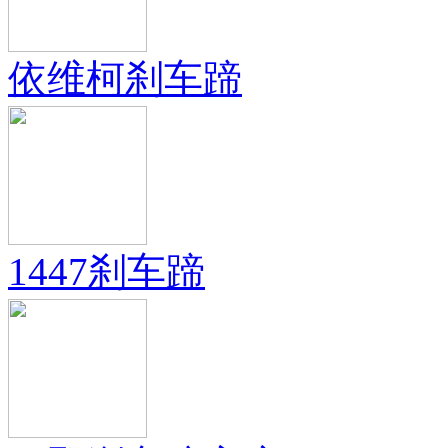
依维柯刹车蹄
1447刹车蹄