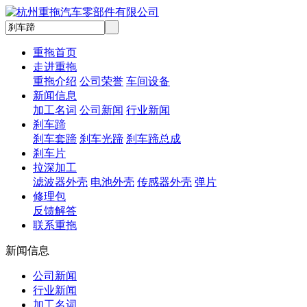
重拖首页
走进重拖
重拖介绍
公司荣誉
车间设备
新闻信息
加工名词
公司新闻
行业新闻
刹车蹄
刹车套蹄
刹车光蹄
刹车蹄总成
刹车片
拉深加工
滤波器外壳
电池外壳
传感器外壳
弹片
修理包
反馈解答
联系重拖
新闻信息
公司新闻
行业新闻
加工名词