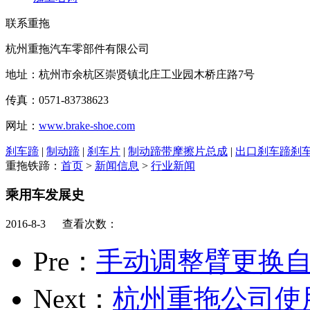
联系重拖
杭州重拖汽车零部件有限公司
地址：杭州市余杭区崇贤镇北庄工业园木桥庄路7号
传真：0571-83738623
网址：
www.brake-shoe.com
刹车蹄
|
制动蹄
|
刹车片
|
制动蹄带摩擦片总成
|
出口刹车蹄刹
重拖铁蹄：
首页
>
新闻信息
>
行业新闻
乘用车发展史
2016-8-3 查看次数：
Pre：
手动调整臂更换
Next：
杭州重拖公司使