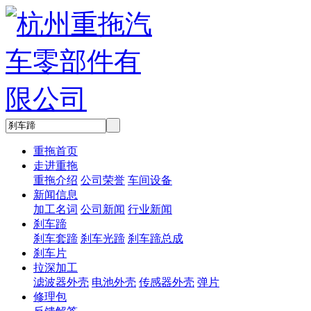
重拖首页
走进重拖
重拖介绍
公司荣誉
车间设备
新闻信息
加工名词
公司新闻
行业新闻
刹车蹄
刹车套蹄
刹车光蹄
刹车蹄总成
刹车片
拉深加工
滤波器外壳
电池外壳
传感器外壳
弹片
修理包