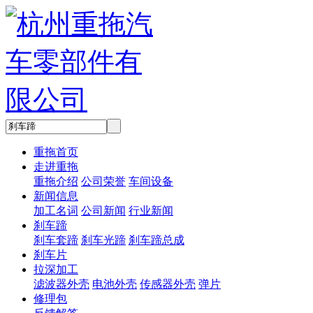
重拖首页
走进重拖
重拖介绍
公司荣誉
车间设备
新闻信息
加工名词
公司新闻
行业新闻
刹车蹄
刹车套蹄
刹车光蹄
刹车蹄总成
刹车片
拉深加工
滤波器外壳
电池外壳
传感器外壳
弹片
修理包