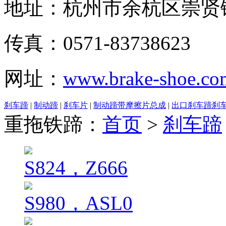
地址：杭州市余杭区崇贤
传真：0571-83738623
网址：
www.brake-shoe.co
刹车蹄
|
制动蹄
|
刹车片
|
制动蹄带摩擦片总成
|
出口刹车蹄刹
重拖铁蹄：
首页
>
刹车蹄
S824，Z666
S980，ASL0