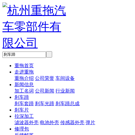
重拖首页
走进重拖
重拖介绍
公司荣誉
车间设备
新闻信息
加工名词
公司新闻
行业新闻
刹车蹄
刹车套蹄
刹车光蹄
刹车蹄总成
刹车片
拉深加工
滤波器外壳
电池外壳
传感器外壳
弹片
修理包