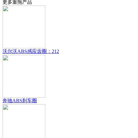
更多重拖产品
沃尔沃ABS感应齿圈：212
奔驰ABS刹车圈