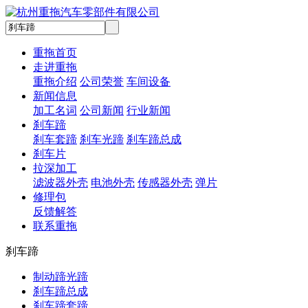
重拖首页
走进重拖
重拖介绍
公司荣誉
车间设备
新闻信息
加工名词
公司新闻
行业新闻
刹车蹄
刹车套蹄
刹车光蹄
刹车蹄总成
刹车片
拉深加工
滤波器外壳
电池外壳
传感器外壳
弹片
修理包
反馈解答
联系重拖
刹车蹄
制动蹄光蹄
刹车蹄总成
刹车蹄套蹄