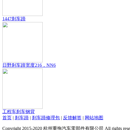
1447刹车蹄
日野刹车蹄宽度216，NN6
工程车刹车钢背
首页
|
刹车蹄
|
刹车蹄修理包
|
反馈解答
|
网站地图
Copyright 2015-2020 杭州重拖汽车零部件有限公司 All rights reser