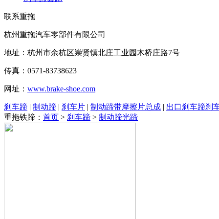
联系重拖
杭州重拖汽车零部件有限公司
地址：杭州市余杭区崇贤镇北庄工业园木桥庄路7号
传真：0571-83738623
网址：
www.brake-shoe.com
刹车蹄
|
制动蹄
|
刹车片
|
制动蹄带摩擦片总成
|
出口刹车蹄刹
重拖铁蹄：
首页
>
刹车蹄
>
制动蹄光蹄