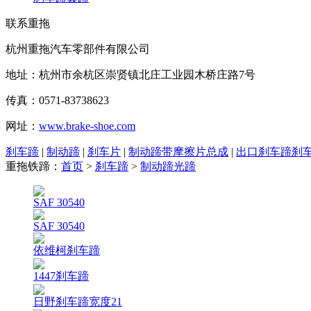
联系重拖
杭州重拖汽车零部件有限公司
地址：杭州市余杭区崇贤镇北庄工业园木桥庄路7号
传真：0571-83738623
网址：
www.brake-shoe.com
刹车蹄
|
制动蹄
|
刹车片
|
制动蹄带摩擦片总成
|
出口刹车蹄刹
重拖铁蹄：
首页
>
刹车蹄
>
制动蹄光蹄
SAF 30540
SAF 30540
依维柯刹车蹄
1447刹车蹄
日野刹车蹄宽度21