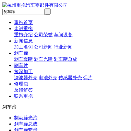
重拖首页
走进重拖
重拖介绍
公司荣誉
车间设备
新闻信息
加工名词
公司新闻
行业新闻
刹车蹄
刹车套蹄
刹车光蹄
刹车蹄总成
刹车片
拉深加工
滤波器外壳
电池外壳
传感器外壳
弹片
修理包
反馈解答
联系重拖
刹车蹄
制动蹄光蹄
刹车蹄总成
刹车蹄套蹄