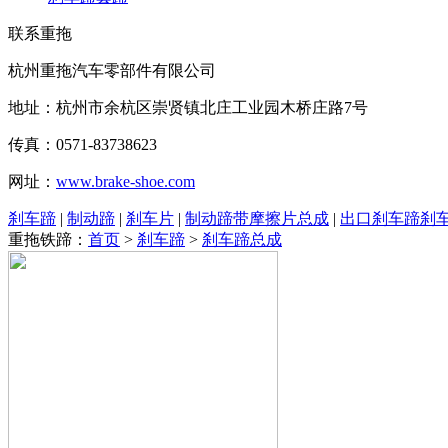
联系重拖
杭州重拖汽车零部件有限公司
地址：杭州市余杭区崇贤镇北庄工业园木桥庄路7号
传真：0571-83738623
网址：
www.brake-shoe.com
刹车蹄
|
制动蹄
|
刹车片
|
制动蹄带摩擦片总成
|
出口刹车蹄刹
重拖铁蹄：
首页
>
刹车蹄
>
刹车蹄总成