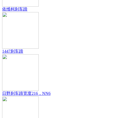
依维柯刹车蹄
1447刹车蹄
日野刹车蹄宽度216，NN6