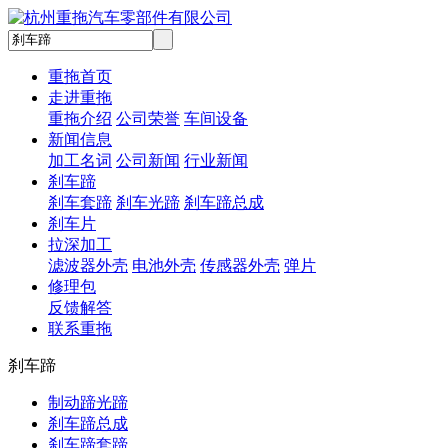
重拖首页
走进重拖
重拖介绍
公司荣誉
车间设备
新闻信息
加工名词
公司新闻
行业新闻
刹车蹄
刹车套蹄
刹车光蹄
刹车蹄总成
刹车片
拉深加工
滤波器外壳
电池外壳
传感器外壳
弹片
修理包
反馈解答
联系重拖
刹车蹄
制动蹄光蹄
刹车蹄总成
刹车蹄套蹄