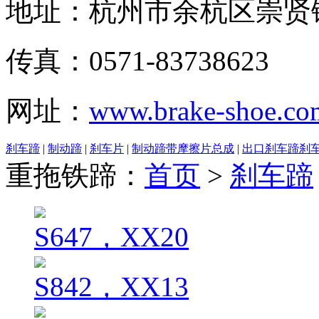
地址：杭州市余杭区崇贤
传真：0571-83738623
网址：
www.brake-shoe.co
刹车蹄
|
制动蹄
|
刹车片
|
制动蹄带摩擦片总成
|
出口刹车蹄刹
重拖铁蹄：
首页
>
刹车蹄
S647，XX20
S842，XX13