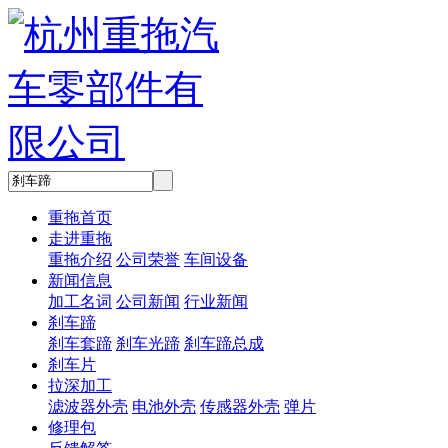
重拖首页
走进重拖
重拖介绍
公司荣誉
车间设备
新闻信息
加工名词
公司新闻
行业新闻
刹车蹄
刹车套蹄
刹车光蹄
刹车蹄总成
刹车片
拉深加工
滤波器外壳
电池外壳
传感器外壳
弹片
修理包