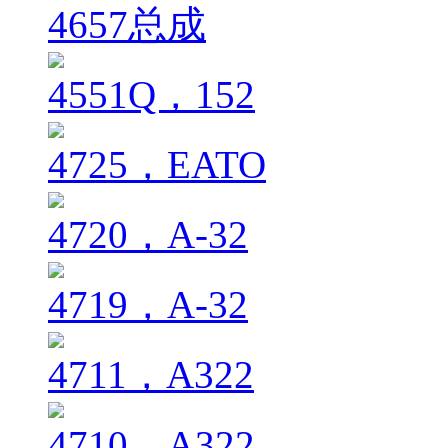
4657总成
4551Q，152
4725，EATO
4720，A-32
4719，A-32
4711，A322
4710，A322