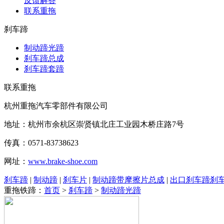
反馈解答
联系重拖
刹车蹄
制动蹄光蹄
刹车蹄总成
刹车蹄套蹄
联系重拖
杭州重拖汽车零部件有限公司
地址：杭州市余杭区崇贤镇北庄工业园木桥庄路7号
传真：0571-83738623
网址：
www.brake-shoe.com
刹车蹄
|
制动蹄
|
刹车片
|
制动蹄带摩擦片总成
|
出口刹车蹄刹
重拖铁蹄：
首页
>
刹车蹄
>
制动蹄光蹄