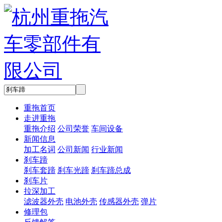
重拖首页
走进重拖
重拖介绍
公司荣誉
车间设备
新闻信息
加工名词
公司新闻
行业新闻
刹车蹄
刹车套蹄
刹车光蹄
刹车蹄总成
刹车片
拉深加工
滤波器外壳
电池外壳
传感器外壳
弹片
修理包