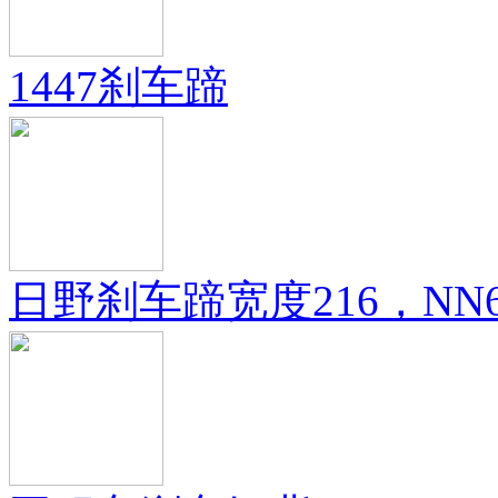
1447刹车蹄
日野刹车蹄宽度216，NN