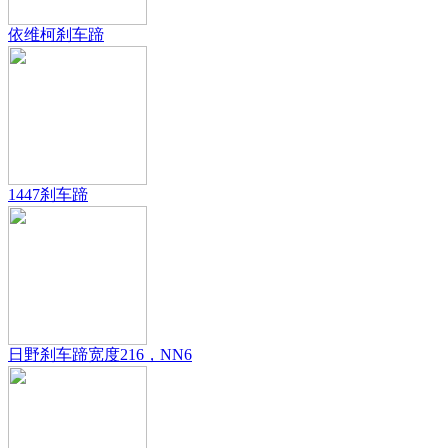
依维柯刹车蹄
1447刹车蹄
日野刹车蹄宽度216，NN6