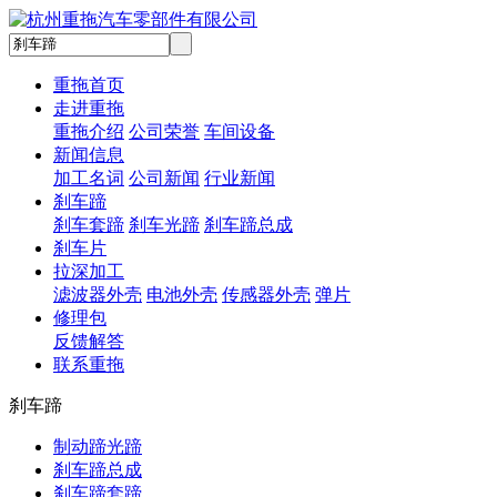
重拖首页
走进重拖
重拖介绍
公司荣誉
车间设备
新闻信息
加工名词
公司新闻
行业新闻
刹车蹄
刹车套蹄
刹车光蹄
刹车蹄总成
刹车片
拉深加工
滤波器外壳
电池外壳
传感器外壳
弹片
修理包
反馈解答
联系重拖
刹车蹄
制动蹄光蹄
刹车蹄总成
刹车蹄套蹄