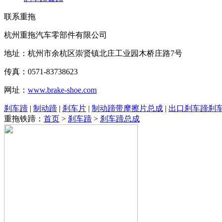
联系重拖
杭州重拖汽车零部件有限公司
地址：杭州市余杭区崇贤镇北庄工业园木桥庄路7号
传真：0571-83738623
网址：
www.brake-shoe.com
刹车蹄
|
制动蹄
|
刹车片
|
制动蹄带摩擦片总成
|
出口刹车蹄刹
重拖铁蹄：
首页
>
刹车蹄
>
刹车蹄总成